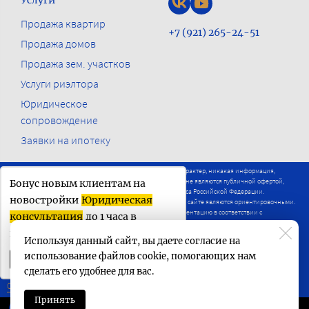
Продажа квартир
+7 (921) 265-24-51
Продажа домов
Продажа зем. участков
Услуги риэлтора
Юридическое
сопровождение
Заявки на ипотеку
Настоящий сайт носит исключительно информационный характер, никакая информация,
материалы, опубликованные на нём, ни при каких условиях не являются публичной офертой,
Бонус новым клиентам на
определяемой положениями статьи 437 Гражданского кодекса Российской Федерации.
новостройки
Юридическая
Визуализации и планировки представленные на настоящем сайте являются ориентировочными.
Застройщики вправе вносить изменения в проектную документацию в соответствии с
консультация
до 1 часа в
действующим законодательством.
подарок
Используя данный сайт, вы даете согласие на
Сделано в
БИЗНЕС-СТАРТЕР
использование файлов cookie, помогающих нам
Получить бонус
сделать его удобнее для вас.
Ссылка
Принять