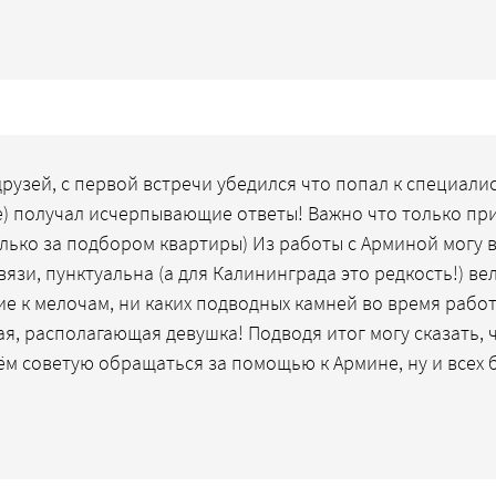
узей, с первой встречи убедился что попал к специалист
пые) получал исчерпывающие ответы! Важно что только п
лько за подбором квартиры) Из работы с Арминой могу в
связи, пунктуальна (а для Калининграда это редкость!)
ие к мелочам, ни каких подводных камней во время работ
ая, располагающая девушка! Подводя итог могу сказать, 
ём советую обращаться за помощью к Армине, ну и всех б