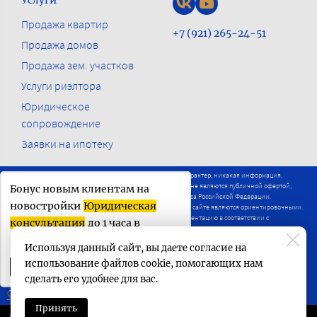
Услуги
Продажа квартир
+7 (921) 265-24-51
Продажа домов
Продажа зем. участков
Услуги риэлтора
Юридическое
сопровождение
Заявки на ипотеку
Настоящий сайт носит исключительно информационный характер, никакая информация,
материалы, опубликованные на нём, ни при каких условиях не являются публичной офертой,
Бонус новым клиентам на
определяемой положениями статьи 437 Гражданского кодекса Российской Федерации.
новостройки
Юридическая
Визуализации и планировки представленные на настоящем сайте являются ориентировочными.
Застройщики вправе вносить изменения в проектную документацию в соответствии с
консультация
до 1 часа в
действующим законодательством.
подарок
Используя данный сайт, вы даете согласие на
Сделано в
БИЗНЕС-СТАРТЕР
использование файлов cookie, помогающих нам
Получить бонус
сделать его удобнее для вас.
Ссылка
Принять