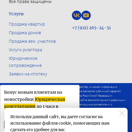
Все права защищены
Услуги
Продажа квартир
+7 (921) 265-24-51
Продажа домов
Продажа зем. участков
Услуги риэлтора
Юридическое
сопровождение
Заявки на ипотеку
Настоящий сайт носит исключительно информационный характер, никакая информация,
материалы, опубликованные на нём, ни при каких условиях не являются публичной офертой,
Бонус новым клиентам на
определяемой положениями статьи 437 Гражданского кодекса Российской Федерации.
новостройки
Юридическая
Визуализации и планировки представленные на настоящем сайте являются ориентировочными.
Застройщики вправе вносить изменения в проектную документацию в соответствии с
консультация
до 1 часа в
действующим законодательством.
подарок
Используя данный сайт, вы даете согласие на
Сделано в
БИЗНЕС-СТАРТЕР
использование файлов cookie, помогающих нам
Получить бонус
сделать его удобнее для вас.