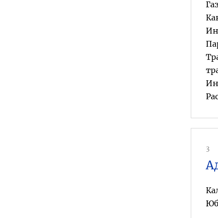
Га
Ка
Ин
Па
Тр
тр
Ин
Ра
3
А
Ка
Юб